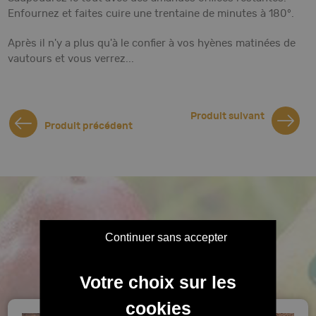
Enfournez et faites cuire une trentaine de minutes à 180°.
Après il n'y a plus qu'à le confier à vos hyènes matinées de
vautours et vous verrez...
Produit suivant
Produit précédent
Continuer sans accepter
Craquez pour
nos recettes !