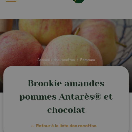
Accueil
/
Nos recettes
/
Pommes
Brookie amandes
pommes Antarès® et
chocolat
Retour à la liste des recettes