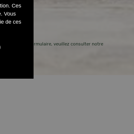
ation. Ces
e. Vous
ie de ces
ectées par ce formulaire, veuillez consulter notre