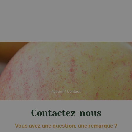
TOUT SAVOIR SUR NOS
-nous ?
QUESTIONS FRÉQUENTE
Nos pommes
PRODUITS
re
Nos poires
Tout savoir sur la pomme
gement
Nos jus
Tout savoir sur la poire
ent
Le parcours d'une pomme
Nos accessoires
La saisonnalité
Accueil
/
Contact
Contactez-nous
Vous avez une question, une remarque ?