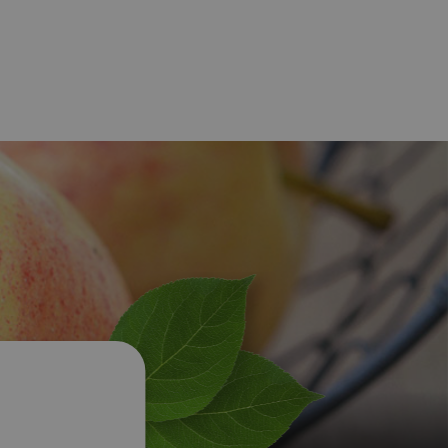
Les actualités du
S
Notre politique de
moment
ressources humaines
Dossier de presse
Nos métiers
Nos offres d'emploi