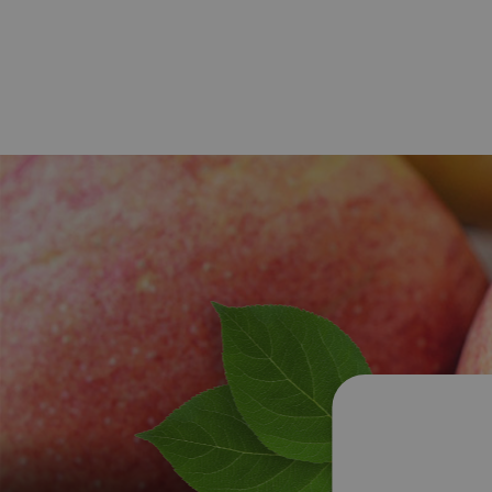
NOS FRUITS AU NATUREL
Qui sommes
Les pommes
Notre histoi
Les poires
Notre enga
qualité et
Nos jus de pommes et poires
développem
durable