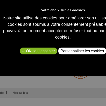
Notre site utilise des cookies pour améliorer son utilis
 pas encore ajouté d'article à 
cookies sont soumis à votre consentement préalabl
pouvez à tout moment accepter ou refuser tout ou part
cookies.
OK, tout accepter
Personnaliser les cookies
LABELS
ITÉS
ite
Mediapilote