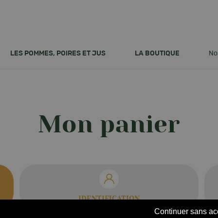
LES POMMES, POIRES ET JUS
LA BOUTIQUE
No
TOUT SAVOIR SUR NOS
-nous ?
QUESTIONS FRÉQUENTE
Nos pommes
PRODUITS
re
Nos poires
Tout savoir sur la pomme
gement
Nos jus
Tout savoir sur la poire
Mon panier
ent
Le parcours d'une pomme
Nos accessoires
La saisonnalité
IDENTIFICATION
Continuer sans ac