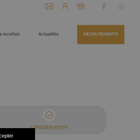
s recettes
Actualités
RECRUTEMENTS
Les actualités du
S
Notre politique de
moment
ressources humaines
Dossier de presse
Nos métiers
Nos offres d'emploi
CONFIRMATION
cepter