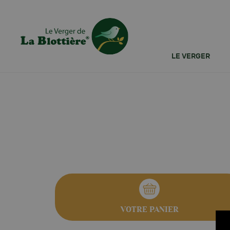
LE VERGER
NOS FRUITS AU NATUREL
Qui sommes
Les pommes
Notre histoi
Les poires
Notre enga
qualité et
Nos jus de pommes et poires
développem
durable
VOTRE PANIER