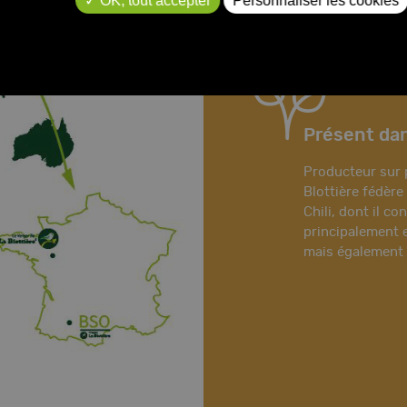
OK, tout accepter
Personnaliser les cookies
Présent dan
Producteur sur 
Blottière fédèr
Chili, dont il c
principalement e
mais également 