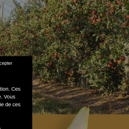
cepter
ation. Ces
e. Vous
ie de ces