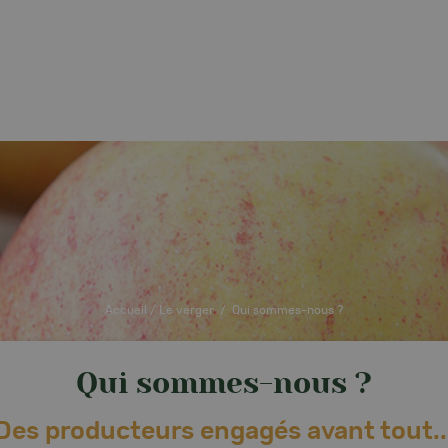
TOUT SAVOIR SUR NOS
-nous ?
QUESTIONS FRÉQUENTE
Nos pommes
PRODUITS
re
Nos poires
Tout savoir sur la pomme
gement
Nos jus
Tout savoir sur la poire
ent
Le parcours d'une pomme
Nos accessoires
La saisonnalité
Accueil
/
Le verger
/
Qui sommes-nous ?
Qui sommes-nous ?
Des producteurs engagés avant tout..