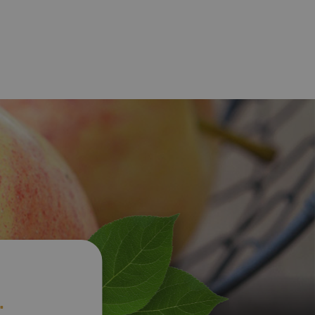
Les actualités du
S
Notre politique de
moment
ressources humaines
Dossier de presse
Nos métiers
Nos offres d'emploi
.