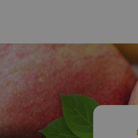
NOS FRUITS AU NATUREL
Qui sommes
Les pommes
Notre histoi
Les poires
Notre enga
qualité et
Nos jus de pommes et poires
développem
durable