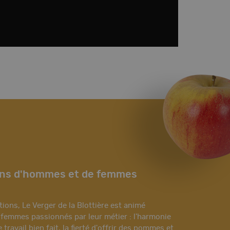
ons d'hommes et de femmes
ions, Le Verger de la Blottière est animé
femmes passionnés par leur métier : l'harmonie
e travail bien fait, la fierté d'offrir des pommes et