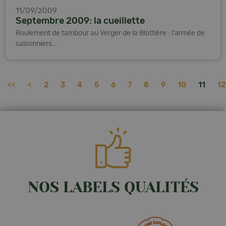
11/09/2009
Septembre 2009: la cueillette
Roulement de tambour au Verger de la Blottière : l'armée de
saisonniers...
<<
<
2
3
4
5
6
7
8
9
10
11
12
NOS LABELS QUALITÉS