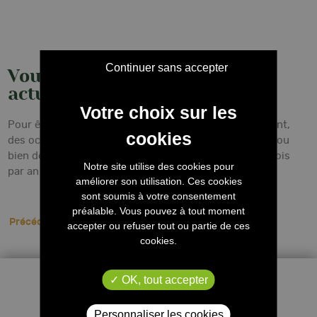
Continuer sans accepter
Voulez vous recevoir nos
actualités ?
Pour être au courant des meilleures variétés du moment,
des occasions où vous pourrez venir nous rencontrer ou
bien des nouveautés,
inscrivez vous
et recevez 3 à 4 fois
Notre site utilise des cookies pour
par an une lettre dâ€™actualité !
améliorer son utilisation. Ces cookies
sont soumis à votre consentement
préalable. Vous pouvez à tout moment
Précédent
accepter ou refuser tout ou partie de ces
cookies.
OK, tout accepter
Personnaliser les cookies